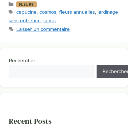
Catégories
FLEURS
Étiquettes
capucine
,
cosmos
,
fleurs annuelles
,
jardinage
sans entretien
,
semis
Laisser un commentaire
Rechercher
Recherche
Recent Posts