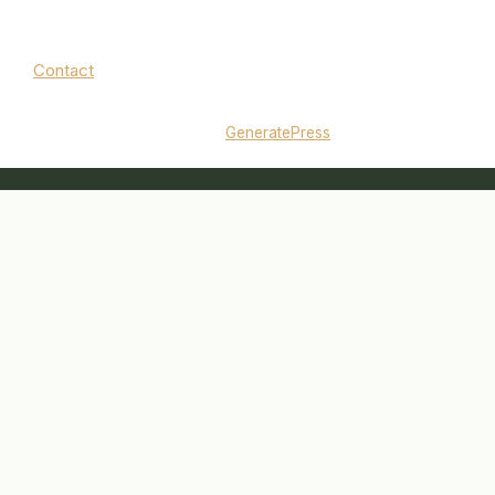
Contact
Mentions légales
|
Politique de confidentialité
© 2026 jardinbouquet.fr
• Construit avec
GeneratePress