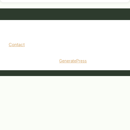
Contact
Mentions légales
|
Politique de confidentialité
© 2026 jardinbouquet.fr
• Construit avec
GeneratePress