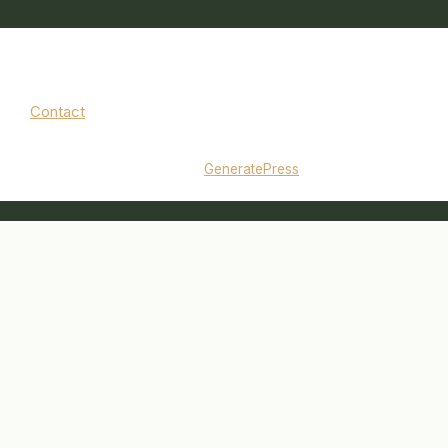
Contact
Mentions légales
|
Politique de confidentialité
© 2026 jardinbouquet.fr
• Construit avec
GeneratePress