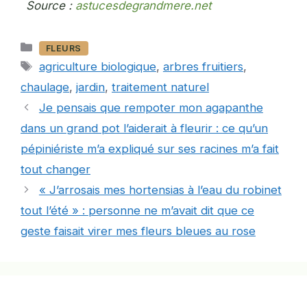
Source :
astucesdegrandmere.net
Catégories
FLEURS
Étiquettes
agriculture biologique
,
arbres fruitiers
,
chaulage
,
jardin
,
traitement naturel
Je pensais que rempoter mon agapanthe
dans un grand pot l’aiderait à fleurir : ce qu’un
pépiniériste m’a expliqué sur ses racines m’a fait
tout changer
« J’arrosais mes hortensias à l’eau du robinet
tout l’été » : personne ne m’avait dit que ce
geste faisait virer mes fleurs bleues au rose