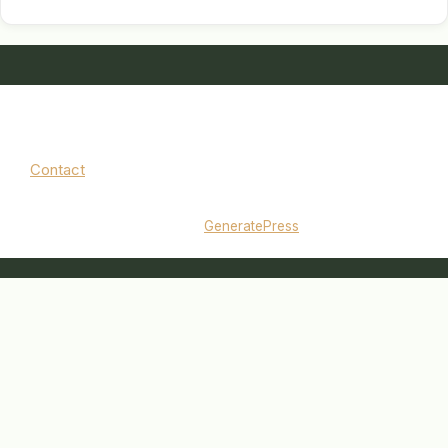
Contact
Mentions légales
|
Politique de confidentialité
© 2026 jardinbouquet.fr
• Construit avec
GeneratePress