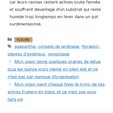
car leurs racines restent actives toute l’année
et souffrent davantage d’un substrat qui reste
humide trop longtemps en hiver dans un pot
surdimensionné.
Catégories
FLEURS
Étiquettes
agapanthe
,
conseils de jardinage
,
floraison
,
plantes d'extérieur
,
rempotage
Mon voisin sème quelques graines de laitue
tous les quinze jours même en plein été et ce
n’est pas par manque d’organisation
Mon voisin peint chaque hiver le tronc de ses
arbres fruitiers en blanc et ce n’est pas pour
faire joli