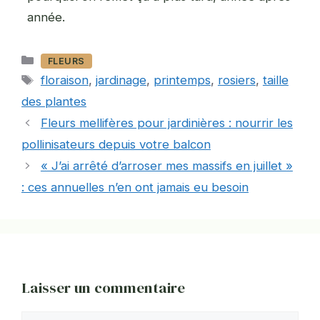
année.
Catégories
FLEURS
Étiquettes
floraison
,
jardinage
,
printemps
,
rosiers
,
taille
des plantes
Fleurs mellifères pour jardinières : nourrir les
pollinisateurs depuis votre balcon
« J’ai arrêté d’arroser mes massifs en juillet »
: ces annuelles n’en ont jamais eu besoin
Laisser un commentaire