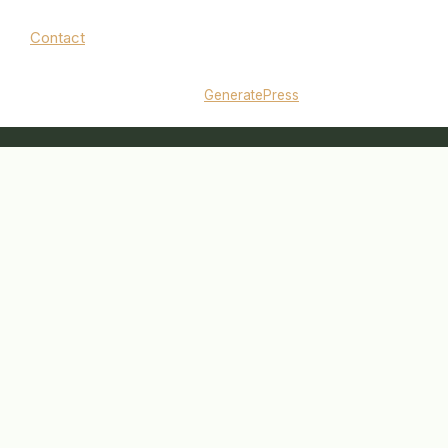
Contact
Mentions légales
|
Politique de confidentialité
© 2026 jardinbouquet.fr
• Construit avec
GeneratePress