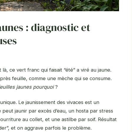
aunes : diagnostic et
uses
à, ce vert franc qui faisait “été” a viré au jaune.
e après feuille, comme une mèche qui se consume.
euilles jaunes pourquoi
?
unique. Le jaunissement des vivaces est un
peut jaunir par excès d’eau, un hosta par stress
riture au collet, et une astilbe par soif. Résultat
ider”, et on aggrave parfois le problème.