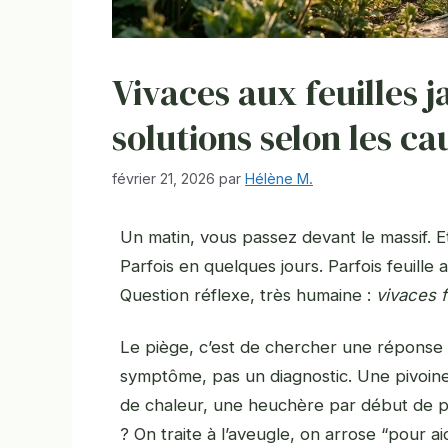
Vivaces aux feuilles j
solutions selon les ca
février 21, 2026
par
Hélène M.
Un matin, vous passez devant le massif. Et l
Parfois en quelques jours. Parfois feuill
Question réflexe, très humaine :
vivaces f
Le piège, c’est de chercher une réponse 
symptôme, pas un diagnostic. Une pivoine 
de chaleur, une heuchère par début de pour
? On traite à l’aveugle, on arrose “pour a