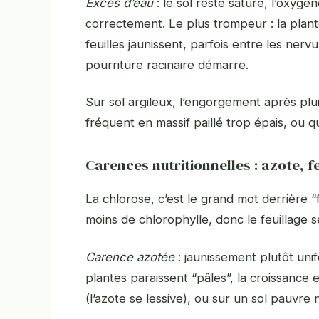
Excès d’eau
: le sol reste saturé, l’oxyg
correctement. Le plus trompeur : la plante
feuilles jaunissent, parfois entre les nervu
pourriture racinaire démarre.
Sur sol argileux, l’engorgement après plui
fréquent en massif paillé trop épais, ou q
Carences nutritionnelles : azote, 
La chlorose, c’est le grand mot derrière “
moins de chlorophylle, donc le feuillage s
Carence azotée
: jaunissement plutôt uni
plantes paraissent “pâles”, la croissance e
(l’azote se lessive), ou sur un sol pauvr