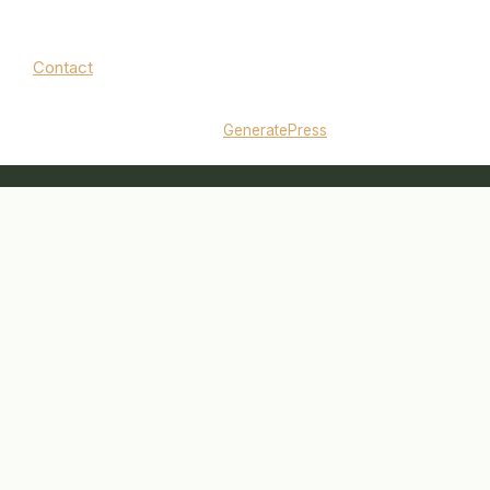
Contact
Mentions légales
|
Politique de confidentialité
© 2026 jardinbouquet.fr
• Construit avec
GeneratePress