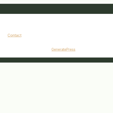
Contact
Mentions légales
|
Politique de confidentialité
© 2026 jardinbouquet.fr
• Construit avec
GeneratePress