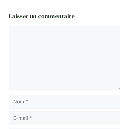
Laisser un commentaire
Commentaire
Nom
E-
mail