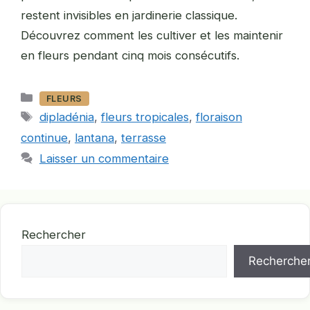
restent invisibles en jardinerie classique.
Découvrez comment les cultiver et les maintenir
en fleurs pendant cinq mois consécutifs.
Catégories
FLEURS
Étiquettes
dipladénia
,
fleurs tropicales
,
floraison
continue
,
lantana
,
terrasse
Laisser un commentaire
Rechercher
Recherche