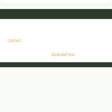
Contact
Mentions légales
|
Politique de confidentialité
© 2026 jardinbouquet.fr
• Construit avec
GeneratePress