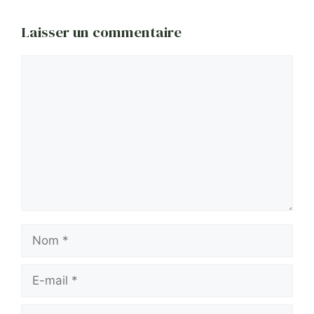
Laisser un commentaire
Commentaire
Nom
E-
mail
Site