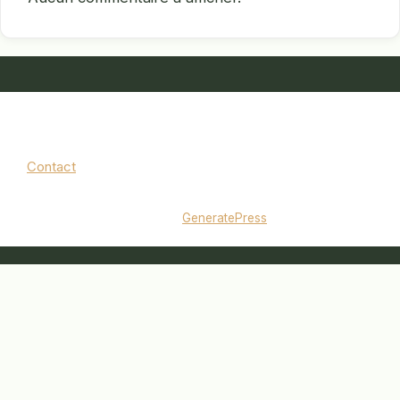
Contact
Mentions légales
|
Politique de confidentialité
© 2026 jardinbouquet.fr
• Construit avec
GeneratePress