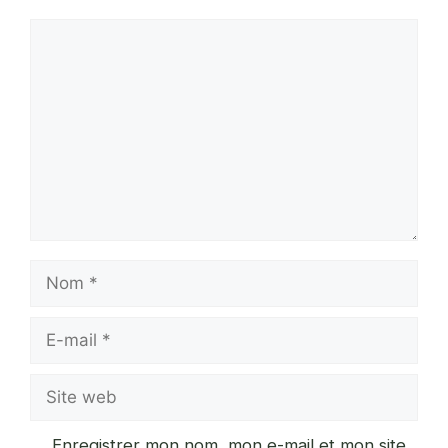
Commentaire
Nom
E-
mail
Site
web
Enregistrer mon nom, mon e-mail et mon site