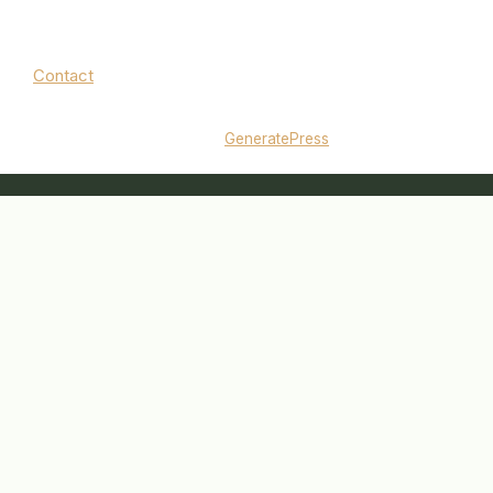
Contact
Mentions légales
|
Politique de confidentialité
© 2026 jardinbouquet.fr
• Construit avec
GeneratePress