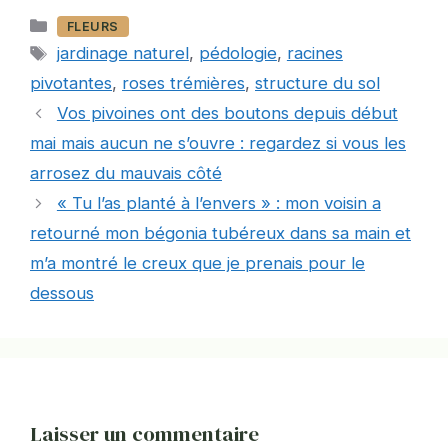
Catégories
FLEURS
Étiquettes
jardinage naturel
,
pédologie
,
racines
pivotantes
,
roses trémières
,
structure du sol
Vos pivoines ont des boutons depuis début
mai mais aucun ne s’ouvre : regardez si vous les
arrosez du mauvais côté
« Tu l’as planté à l’envers » : mon voisin a
retourné mon bégonia tubéreux dans sa main et
m’a montré le creux que je prenais pour le
dessous
Laisser un commentaire