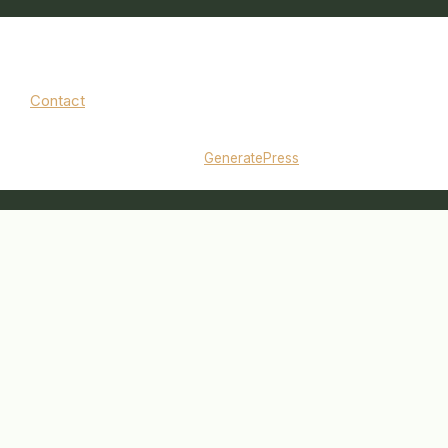
Contact
Mentions légales
|
Politique de confidentialité
© 2026 jardinbouquet.fr
• Construit avec
GeneratePress