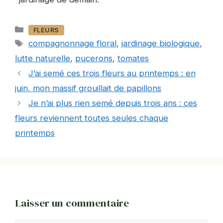
Catégories
FLEURS
Étiquettes
compagnonnage floral
,
jardinage biologique
,
lutte naturelle
,
pucerons
,
tomates
J’ai semé ces trois fleurs au printemps : en
juin, mon massif grouillait de papillons
Je n’ai plus rien semé depuis trois ans : ces
fleurs reviennent toutes seules chaque
printemps
Laisser un commentaire