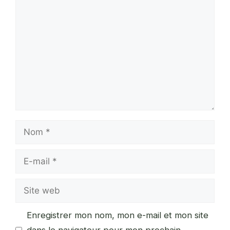
Commentaire
Nom
E-
mail
Site
web
Enregistrer mon nom, mon e-mail et mon site
dans le navigateur pour mon prochain