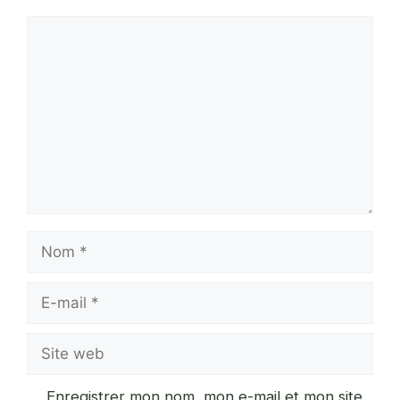
Commentaire
Nom
E-
mail
Site
web
Enregistrer mon nom, mon e-mail et mon site