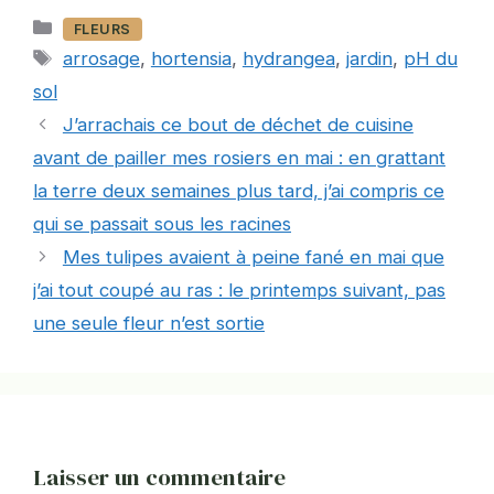
Catégories
FLEURS
Étiquettes
arrosage
,
hortensia
,
hydrangea
,
jardin
,
pH du
sol
J’arrachais ce bout de déchet de cuisine
avant de pailler mes rosiers en mai : en grattant
la terre deux semaines plus tard, j’ai compris ce
qui se passait sous les racines
Mes tulipes avaient à peine fané en mai que
j’ai tout coupé au ras : le printemps suivant, pas
une seule fleur n’est sortie
Laisser un commentaire