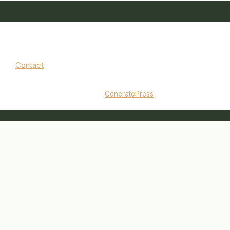
Contact
Mentions légales
|
Politique de confidentialité
© 2026 jardinbouquet.fr
• Construit avec
GeneratePress