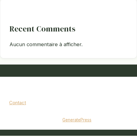
Recent Comments
Aucun commentaire à afficher.
Contact
Mentions légales
|
Politique de confidentialité
© 2026 jardinbouquet.fr
• Construit avec
GeneratePress