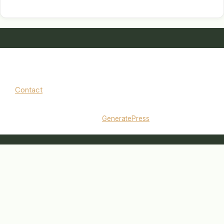
Contact
Mentions légales
|
Politique de confidentialité
© 2026 jardinbouquet.fr
• Construit avec
GeneratePress