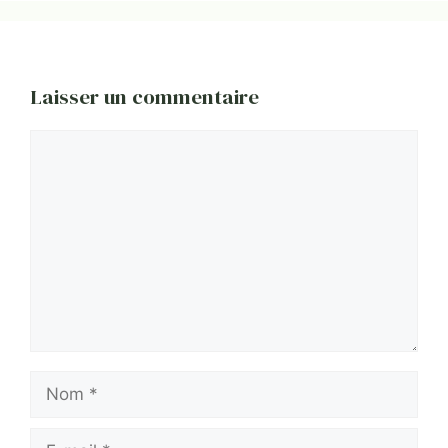
Laisser un commentaire
Commentaire
Nom
E-