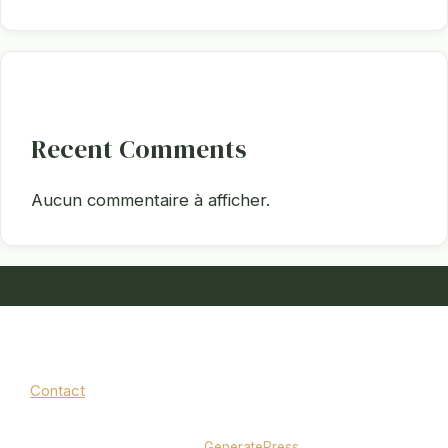
Recent Comments
Aucun commentaire à afficher.
Contact
Mentions légales
|
Politique de confidentialité
© 2026 jardinbouquet.fr
• Construit avec
GeneratePress