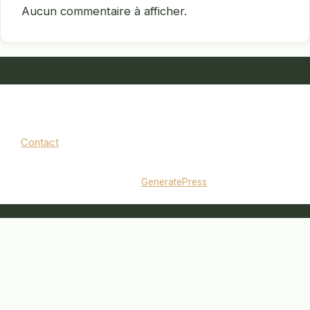
Aucun commentaire à afficher.
Contact
Mentions légales
|
Politique de confidentialité
© 2026 jardinbouquet.fr
• Construit avec
GeneratePress