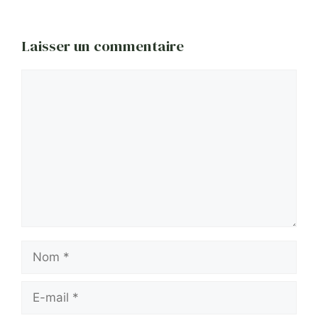
Laisser un commentaire
Commentaire
Nom
E-
mail