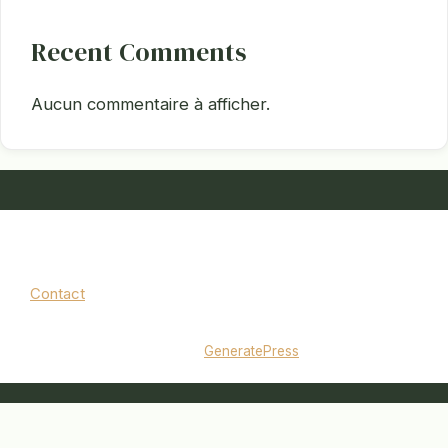
Recent Comments
Aucun commentaire à afficher.
Contact
Mentions légales
|
Politique de confidentialité
© 2026 jardinbouquet.fr
• Construit avec
GeneratePress